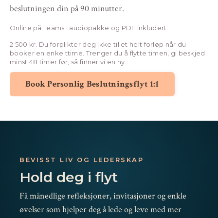
beslutningen din på 90 minutter.
Online på Teams · audiopakke og PDF inkludert
2 500 kr. Du forplikter deg ikke til et helt forløp når du
booker en enkelttime. Trenger du å flytte timen, gi beskjed
minst 48 timer før, så finner vi en ny.
Book Personlig Beslutningsflyt 1:1
BEVISST LIV OG LEDERSKAP
Hold deg i flyt
Få månedlige refleksjoner, invitasjoner og enkle
øvelser som hjelper deg å lede og leve med mer