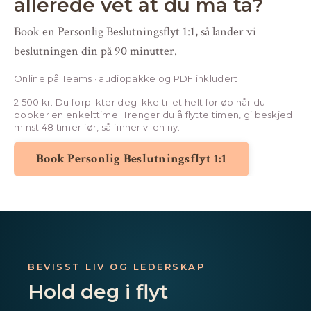
allerede vet at du må ta?
Book en Personlig Beslutningsflyt 1:1, så lander vi
beslutningen din på 90 minutter.
Online på Teams · audiopakke og PDF inkludert
2 500 kr. Du forplikter deg ikke til et helt forløp når du
booker en enkelttime. Trenger du å flytte timen, gi beskjed
minst 48 timer før, så finner vi en ny.
Book Personlig Beslutningsflyt 1:1
BEVISST LIV OG LEDERSKAP
Hold deg i flyt