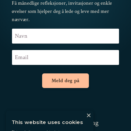
Få månedlige refleksjoner, invitasjoner og enkle
øvelser som hjelper deg å lede og leve med mer
nærvær.
Meld deg på
×
Andrea Altier Coaching
This website uses cookies