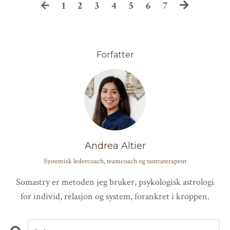
1
2
3
4
5
6
7
Forfatter
Andrea Altier
Systemisk ledercoach, teamcoach og tantraterapeut
Somastry er metoden jeg bruker, psykologisk astrologi
for individ, relasjon og system, forankret i kroppen.